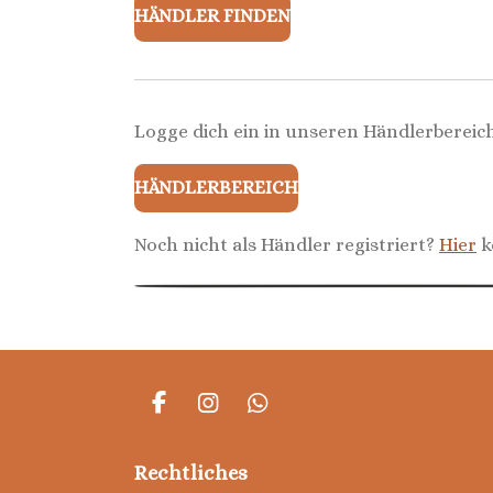
HÄNDLER FINDEN
Logge dich ein in unseren Händlerbereic
HÄNDLERBEREICH
Noch nicht als Händler registriert?
Hier
k
F
I
W
A
N
H
C
S
A
Rechtliches
E
T
T