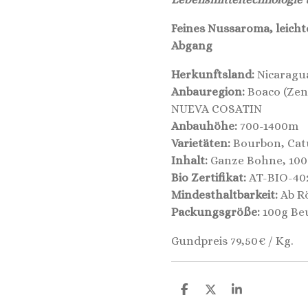
Feines Nussaroma, leicht
Abgang
Herkunftsland:
Nicaragu
Anbauregion:
Boaco (Zen
NUEVA COSATIN
Anbauhöhe:
700-1400m
Varietäten:
Bourbon, Cat
Inhalt:
Ganze Bohne, 100
Bio Zertifikat:
AT-BIO-40
Mindesthaltbarkeit:
Ab Rö
Packungsgröße:
100g Be
Gundpreis 79,50€ / Kg.
T
T
T
E
E
E