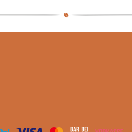
I
I
I
L
L
L
E
E
E
N
N
N