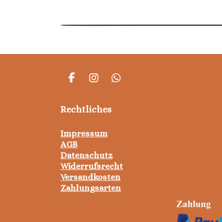
F
I
W
A
N
H
C
S
A
Rechtliches
E
T
T
B
A
S
O
G
A
Impressum
O
R
P
AGB
K
A
P
Datenschutz
M
Widerrufsrecht
Versandkosten
Zahlungsarten