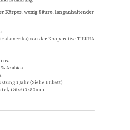
er Körper, wenig Säure, langanhaltender
a
tralamerika) von der Kooperative TIERRA
urra
 % Arabica
2
stung 1 Jahr (Siehe Etikett)
utel, 125x210x80mm