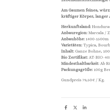
Am Gaumen feines, würzi
kräftiger Körper, langer
Herkunftsland:
Hondura
Anbauregion:
Marcala / 
Anbauhöhe:
1400-1500m
Varietäten:
Typica, Bourb
Inhalt:
Ganze Bohne, 100
Bio Zertifikat:
AT-BIO-40
Mindesthaltbarkeit:
Ab Rö
Packungsgröße:
100g Be
Gundpreis 79,50€ / Kg.
T
T
T