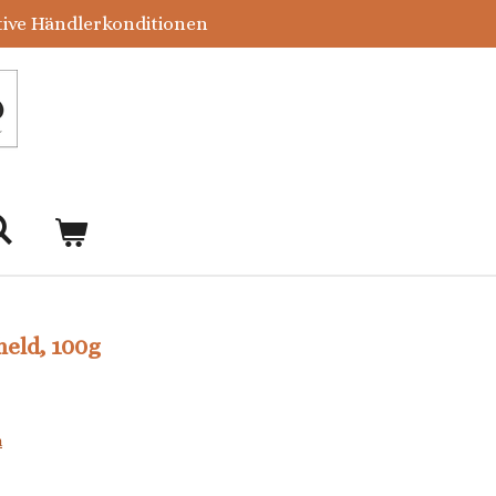
tive Händlerkonditionen
held, 100g
n