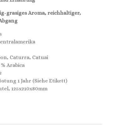
g-grasiges Aroma, reichhaltiger,
 Abgang
s
Zentralamerika
on, Caturra, Catuai
 % Arabica
2
stung 1 Jahr (Siehe Etikett)
utel, 125x210x80mm