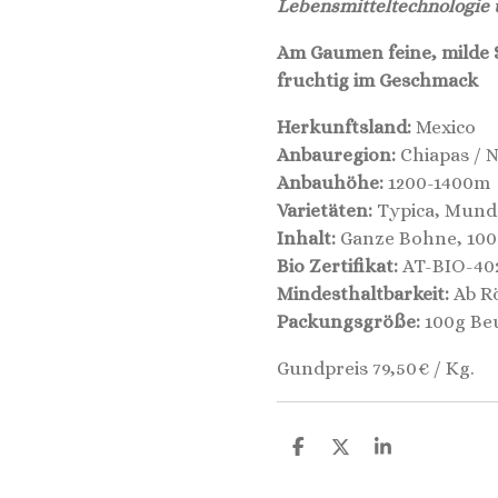
Lebensmitteltechnologie
Am Gaumen feine, milde 
fruchtig im Geschmack
Herkunftsland:
Mexico
Anbauregion:
Chiapas / 
Anbauhöhe:
1200-1400m
Varietäten:
Typica, Mund
Inhalt:
Ganze Bohne, 100
Bio Zertifikat:
AT-BIO-40
Mindesthaltbarkeit:
Ab Rö
Packungsgröße:
100g Be
Gundpreis 79,50€ / Kg.
T
T
T
E
E
E
I
I
I