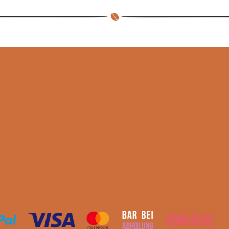
L
L
L
E
E
E
N
N
N